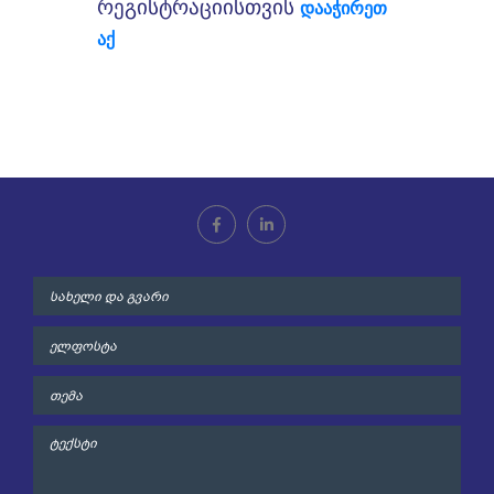
რეგისტრაციისთვის
დააჭირეთ
აქ